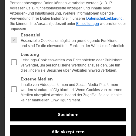
Personenbezogene Daten können verarbeitet werden (z. B. IP-
Adressen), z. B. für personalisierte Anzeigen und Inhalte oder
Anzeigen- und Inhaltsmessung.
Weitere Informationen über die
Verwendung Ihrer Daten finden Sie in unserer
Datenschutzerklärung
.
Sie können Ihre Auswahl jederzeit unter
Einstellungen
widerrufen oder
anpassen.
Es folgt eine Liste der Service-Gruppen, für die ein
Kinderwunschbehandlung
Zahnbehandlung
Essenziell
Essenzielle Cookies ermöglichen grundlegende Funktionen
und sind für die einwandfreie Funktion der Website erforderlich.
Leistung
Leistungs-Cookies werden von Drittanbietern oder Publishern
verwendet, um personalisierte Werbung anzuzeigen. Sie tun
dies, indem sie Besucher über Websites hinweg verfolgen.
Externe Medien
Andere
Inhalte von Videoplattformen und Social-Media-Plattformen
werden standardmäßig blockiert. Wenn Cookies von externen
Medien akzeptiert werden, bedarf der Zugriff auf diese Inhalte
Welche konkrete Behandlung suchen Sie?
keiner manuellen Einwilligung mehr.
Speichern
Im Oberkiefer: Wie viele Veneers benötigen Sie?
Alle akzeptieren