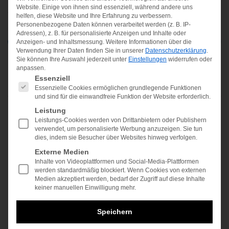
Anfrage starten
Website. Einige von ihnen sind essenziell, während andere uns
helfen, diese Website und Ihre Erfahrung zu verbessern.
Personenbezogene Daten können verarbeitet werden (z. B. IP-
Schritt
1
von
3
Adressen), z. B. für personalisierte Anzeigen und Inhalte oder
33%
Anzeigen- und Inhaltsmessung.
Weitere Informationen über die
Verwendung Ihrer Daten finden Sie in unserer
Datenschutzerklärung
.
Sie können Ihre Auswahl jederzeit unter
Einstellungen
widerrufen oder
anpassen.
Behandlung
Es folgt eine Liste der Service-Gruppen, für die ein
Essenziell
Essenzielle Cookies ermöglichen grundlegende Funktionen
und sind für die einwandfreie Funktion der Website erforderlich.
Leistung
In welchem Bereich benötigen Sie eine Behandlung?
Leistungs-Cookies werden von Drittanbietern oder Publishern
verwendet, um personalisierte Werbung anzuzeigen. Sie tun
(Benötigt)
dies, indem sie Besucher über Websites hinweg verfolgen.
Externe Medien
Inhalte von Videoplattformen und Social-Media-Plattformen
werden standardmäßig blockiert. Wenn Cookies von externen
Medien akzeptiert werden, bedarf der Zugriff auf diese Inhalte
keiner manuellen Einwilligung mehr.
Ästhetische und plastische Behandlung
Speichern